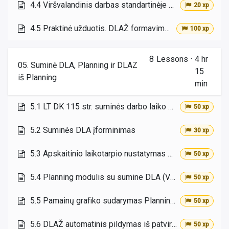
4.4 Viršvalandinis darbas standartinėje darbo laiko apskaitoje
20 xp
4.5 Praktinė užduotis. DLAŽ formavimas standartinėje DLA
100 xp
8
Lessons
·
4 hr
05. Suminė DLA, Planning ir DLAZ
15
iš Planning
min
5.1 LT DK 115 str. suminės darbo laiko apskaitos sąvoka
50 xp
5.2 Suminės DLA įforminimas
30 xp
5.3 Apskaitinio laikotarpio nustatymas Odoo
50 xp
5.4 Planning modulis su sumine DLA (Via laurea sprendinys)
50 xp
5.5 Pamainų grafiko sudarymas Planning modulyje
50 xp
5.6 DLAŽ automatinis pildymas iš patvirtintų Planning pamainų
50 xp