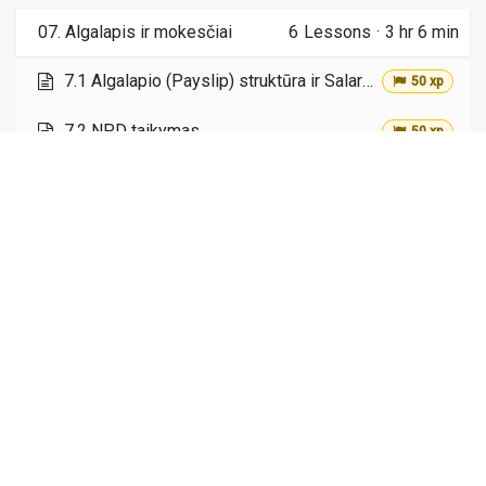
07. Algalapis ir mokesčiai
6
Lessons
·
3 hr 6 min
7.1 Algalapio (Payslip) struktūra ir Salary Rules
50 xp
7.2 NPD taikymas
50 xp
7.3 GPM apskaičiavimas (20%, 25%, 32%) 2026 m.
50 xp
7.4 Sodros įmokos (VSD, PSD)
50 xp
7.5 Atskaitymai iš DU (alimentai, antstoliai pagal CPK)
20 xp
7.6 Praktinė užduotis. Algalapio skaičiavimas su NPD ir Sodros įmokomis
100 xp
6
Lessons
·
2 hr
08. VDU, atostoginiai,
45
kompensacijos, dienpinigiai
min