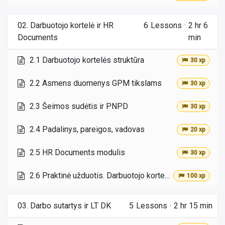
02. Darbuotojo kortelė ir HR
6
Lessons
·
2 hr 6
Documents
min
2.1 Darbuotojo kortelės struktūra
30 xp
2.2 Asmens duomenys GPM tikslams
30 xp
2.3 Šeimos sudėtis ir PNPD
30 xp
2.4 Padalinys, pareigos, vadovas
20 xp
2.5 HR Documents modulis
30 xp
2.6 Praktinė užduotis. Darbuotojo kortelės sukūrimas
100 xp
03. Darbo sutartys ir LT DK
5
Lessons
·
2 hr 15 min