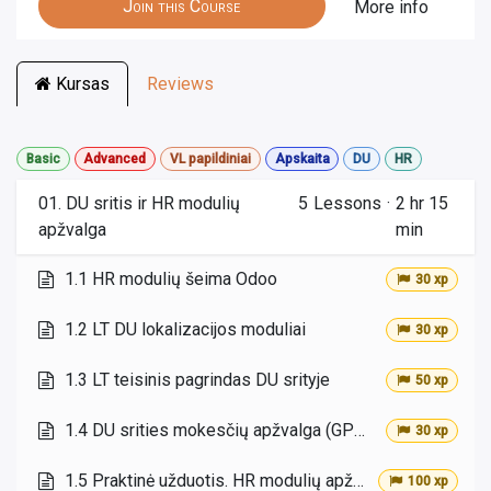
Join this Course
More info
Kursas
Reviews
Basic
Advanced
VL papildiniai
Apskaita
DU
HR
01. DU sritis ir HR modulių
5
Lessons
·
2 hr 15
apžvalga
min
1.1 HR modulių šeima Odoo
30 xp
1.2 LT DU lokalizacijos moduliai
30 xp
1.3 LT teisinis pagrindas DU srityje
50 xp
1.4 DU srities mokesčių apžvalga (GPM, VSD, PSD, NPD)
30 xp
1.5 Praktinė užduotis. HR modulių apžvalga demo aplinkoje
100 xp