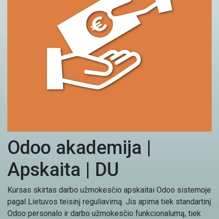
Odoo akademija |
Apskaita | DU
Kursas skirtas darbo užmokesčio apskaitai Odoo sistemoje
pagal Lietuvos teisinį reguliavimą. Jis apima tiek standartinį
Odoo personalo ir darbo užmokesčio funkcionalumą, tiek