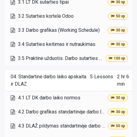
3.1 LT DK sutarties tipai
30 xp
3.2 Sutarties kortelė Odoo
50 xp
3.3 Darbo grafikas (Working Schedule)
30 xp
3.4 Sutarties keitimas ir nutraukimas
30 xp
3.5 Praktinė užduotis. Darbo sutarties sukūrimas
100 xp
04. Standartinė darbo laiko apskaita
5
Lessons
·
2 hr 6
ir DLAZ
min
4.1 LT DK darbo laiko normos
30 xp
4.2 Darbo grafikas standartinėje darbo laiko apskaitoje
30 xp
4.3 DLAŽ pildymas standartinėje darbo laiko apskaitoje
50 xp