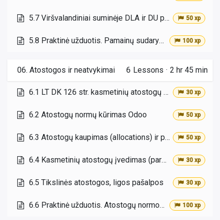
5.7 Viršvalandiniai suminėje DLA ir DU pagal vidutinį valandinį tarifą
50 xp
5.8 Praktinė užduotis. Pamainų sudarymas ir DLAŽ iš Planning
100 xp
06. Atostogos ir neatvykimai
6
Lessons
·
2 hr 45 min
6.1 LT DK 126 str. kasmetinių atostogų sąvoka
30 xp
6.2 Atostogų normų kūrimas Odoo
50 xp
6.3 Atostogų kaupimas (allocations) ir pradinis priskyrimas
50 xp
6.4 Kasmetinių atostogų įvedimas (paraiškos, patvirtinimas)
30 xp
6.5 Tikslinės atostogos, ligos pašalpos
30 xp
6.6 Praktinė užduotis. Atostogų normos sukūrimas ir paraiškos patvirtinimas
100 xp