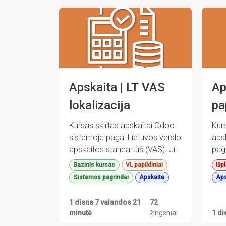
Apskaita | LT VAS
Ap
lokalizacija
pa
„A
Kursas skirtas apskaitai Odoo
Kurs
sistemoje pagal Lietuvos verslo
aps
apskaitos standartus (VAS). Jis
pag
apima tiek standartinį Odoo
stan
Bazinis kursas
VL papildiniai
Išp
funkcionalumą, tiek Via laurea
Jei kurso metu pastebėsite
sta
Jei
Sistemos pagrindai
Apskaita
Aps
lokalizacijos sprendimus, todėl
netikslumų ar klaidų, būsime
fun
neti
dalis dalykų gali skirtis nuo
dėkingi, jei
meto
dėki
1 diena 7 valandos 21
72
nelokalizuotos, standartinės
pirk
minutė
žingsniai
1 di
pranešite mums
Odoo versijos.
kašt