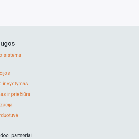
giausiai teisingų pranešimų
Daugiausiai teisingų praneš
lizacijos ir metodikos
laiko apskaita), todėl dalis
eikusius studentus
pateikusius studentus
ndimus, todėl dalis dalykų
dalykų gali skirtis nuo
ovanosime prizais (Via
apdovanosime prizais (Via
 skirtis nuo nelokalizuotos,
nelokalizuotos, standartinės
rea dovanos ir Odoo
laurea dovanos ir Odoo
dartinės Odoo versijos.
Odoo versijos.
butika).
atributika).
augos
o sistema
cijos
 ir vystymas
s ir priežiūra
zacija
rduotuvė
Odoo partneriai