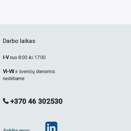
imų
Daugiausiai teisingų pranešimų
pamokos, todėl aprašyti
pateikusius studentus
dalykai veiks tik įdiegus
apdovanosime prizais (Via
atitinkamus Via laurea
laurea dovanos ir Odoo
papildinius.
atributika).
Darbo laikas
I-V
nuo 8:00 iki 17:00
VI-VII
ir švenčių dienomis
nedirbame
+370 46 302530
Sekite mus: