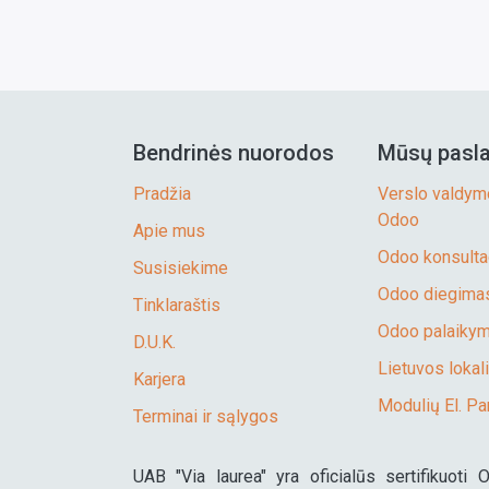
Daugiausiai teisingų pranešimų
Dau
loka
pateikusius studentus
pat
spre
apdovanosime prizais (Via
apd
gali
laurea dovanos ir Odoo
lau
stan
atributika).
atri
Bendrinės nuorodos
Mūsų pasl
Pradžia
Verslo valdym
Odoo
Apie mus
Odoo konsulta
Susisiekime
Odoo diegimas
Tinklaraštis
Odoo palaikyma
D.U.K.
Lietuvos lokali
Karjera
Modulių El. Pa
Terminai ir sąlygos
UAB "Via laurea" yra oficialūs sertifikuoti 