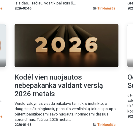
išlaidas… Tačiau, vos tik palietus š...
Gre
os
2026-02-16
Tinklaraštis
202
a
Kodėl vien nuojautos
O
nebepakanka valdant verslą
S
2026 metais
 –
Jei
.
val
Verslo valdymas visada reikalavo tam tikro instinkto, o
tik
daugelis sėkmingiausių pasaulio verslininkų tokiais patapo
kod
būtent pasitikėdami savo nuojauta ir priimdami drąsius
os
202
sprendimus. Tačiau, 2026 metai...
2026-01-13
Tinklaraštis