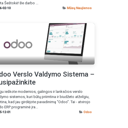
ta Šeštokė! Be darbo ...
6-02-10
Mūsų Naujienos
doo Verslo Valdymo Sistema –
usipažinkite
gu ieškote modernios, galingos ir lanksčios verslo
dymo sistemos, kuri būtų priimtina ir biudžeto atžvilgiu,
ėtina, kad jau girdėjote pavadinimą “Odoo”. Tai - atvirojo
o ERP programinė įra...
5-12-01
Odoo