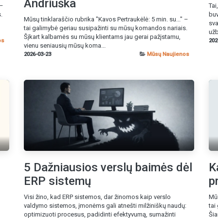
Andriuška
 –
Tai
.
buv
Mūsų tinklaraščio rubrika "Kavos Pertraukėlė: 5 min. su..." –
sva
tai galimybė geriau susipažinti su mūsų komandos nariais.
užb
Šįkart kalbamės su mūsų klientams jau gerai pažįstamu,
os
202
vienu seniausių mūsų koma...
2026-03-23
Mūsų Naujienos
5 Dažniausios verslų baimės dėl
K
ERP sistemų
p
Visi žino, kad ERP sistemos, dar žinomos kaip verslo
Mūs
valdymo sistemos, įmonėms gali atnešti milžiniškų naudų:
tai
optimizuoti procesus, padidinti efektyvumą, sumažinti
Šia