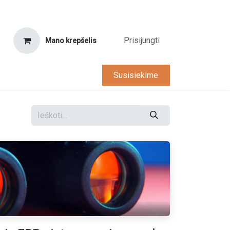
Prisijungti
Mano krepšelis
tarnyba
D.U.K.
Karjera
Susisiekime