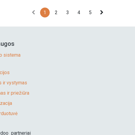
1
2
3
4
5
augos
o sistema
cijos
 ir vystymas
s ir priežiūra
zacija
rduotuvė
Odoo partneriai