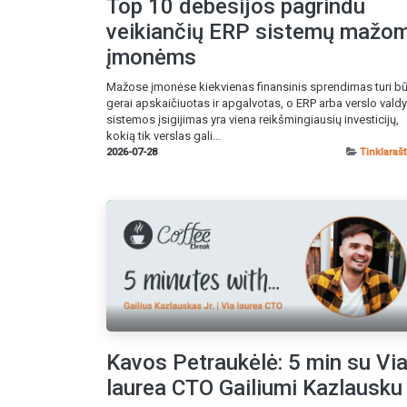
Top 10 debesijos pagrindu
veikiančių ERP sistemų mažo
įmonėms
Mažose įmonėse kiekvienas finansinis sprendimas turi bū
gerai apskaičiuotas ir apgalvotas, o ERP arba verslo val
sistemos įsigijimas yra viena reikšmingiausių investicijų,
kokią tik verslas gali...
2026-07-28
Tinklarašt
Kavos Petraukėlė: 5 min su Vi
laurea CTO Gailiumi Kazlausku