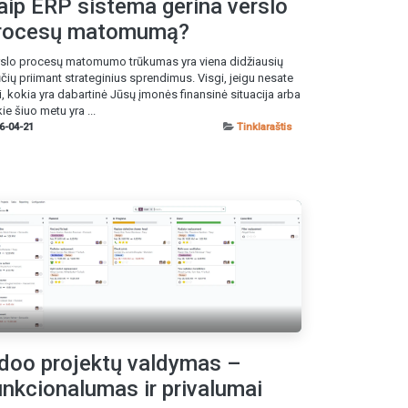
aip ERP sistema gerina verslo
rocesų matomumą?
slo procesų matomumo trūkumas yra viena didžiausių
ūčių priimant strateginius sprendimus. Visgi, jeigu nesate
ri, kokia yra dabartinė Jūsų įmonės finansinė situacija arba
ie šiuo metu yra ...
6-04-21
Tinklaraštis
doo projektų valdymas –
unkcionalumas ir privalumai