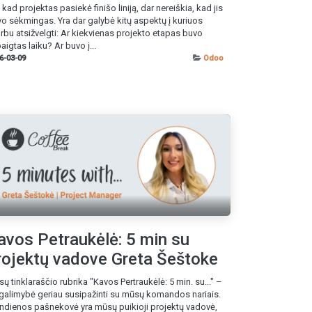
, kad projektas pasiekė finišo liniją, dar nereiškia, kad jis
o sėkmingas. Yra dar galybė kitų aspektų į kuriuos
rbu atsižvelgti: Ar kiekvienas projekto etapas buvo
aigtas laiku? Ar buvo į...
6-03-09
Odoo
avos Petraukėlė: 5 min su
rojektų vadove Greta Šeštoke
ų tinklaraščio rubrika "Kavos Pertraukėlė: 5 min. su..." –
 galimybė geriau susipažinti su mūsų komandos nariais.
ndienos pašnekovė yra mūsų puikioji projektų vadovė,