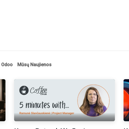
Susitikimas
Parduotuvė
Naujienos
Apie mus
Pagalbos 
Odoo
Mūsų Naujienos