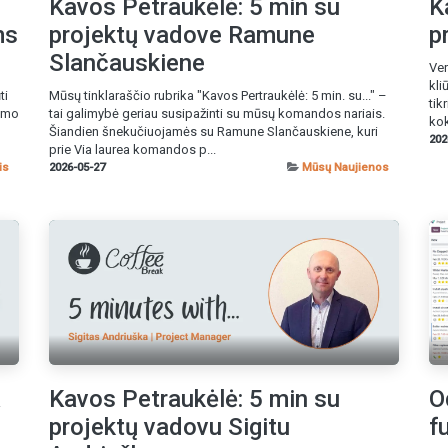
Kavos Petraukėlė: 5 min su
K
ms
projektų vadove Ramune
p
Slančauskiene
Ver
kli
ti
Mūsų tinklaraščio rubrika "Kavos Pertraukėlė: 5 min. su..." –
tik
dymo
tai galimybė geriau susipažinti su mūsų komandos nariais.
kok
Šiandien šnekučiuojamės su Ramune Slančauskiene, kuri
202
prie Via laurea komandos p...
is
2026-05-27
Mūsų Naujienos
a
Kavos Petraukėlė: 5 min su
O
projektų vadovu Sigitu
f