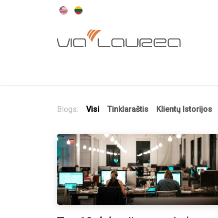
Skip to Content
Pradžia
Odoo sistema
Mūsų paslaugos
Blogs:
Visi
Tinklaraštis
Klientų Istorijos