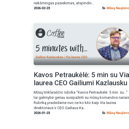
reikšmingas pasiekimas, atspindin...
2026-02-23
Mūsų Naujien
Kavos Petraukėlė: 5 min su Vi
laurea CEO Gailiumi Kazlausku
Mūsų tinklaraščio rubrika "Kavos Pertraukėlė: 5 min. su..."
tai galimybė geriau susipažinti su mūsų komandos nariais
Rubriką pradedame nuo ne ko kito kaip Via laurea
direktoriaus ir CEO Gailiaus Ka...
2026-01-23
Mūsų Naujien