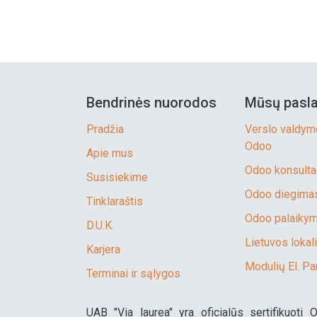
Bendrinės nuorodos
Mūsų pasl
Pradžia
Verslo valdym
Odoo
Apie mus
Odoo konsulta
Susisiekime
Odoo diegimas
Tinklaraštis
Odoo palaikyma
D.U.K.
Lietuvos lokali
Karjera
Modulių El. Pa
Terminai ir sąlygos
UAB "Via laurea" yra oficialūs sertifikuoti 