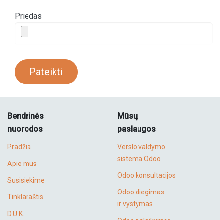
Priedas
Pateikti
Bendrinės
Mūsų
nuorodos
paslaugos
Pradžia
Verslo valdymo
sistema Odoo
Apie mus
Odoo konsultacijos
Susisiekime
Odoo diegimas
Tinklaraštis
ir vystymas
D.U.K.