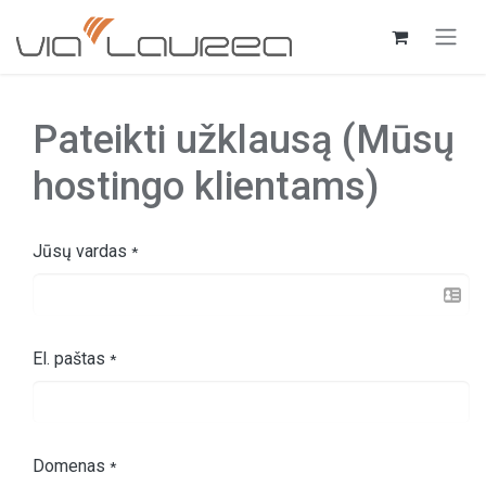
Skip to Content
Pateikti užklausą (Mūsų
hostingo klientams)
Jūsų vardas
*
El. paštas
*
Domenas
*