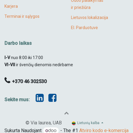
Odoo palaikymas
Karjera
ir priežiūra
Terminai ir sąlygos
Lietuvos lokalizacija
El. Parduotuvė
Darbo laikas
I-V
nuo 8:00 iki 17:00
VI-VII
ir švenčių dienomis nedirbame
+370 46 302530
Sekite mus:
​
© Via laurea, UAB
Lietuvių kalba
Sukurta Naudojant
- The #1
Atviro kodo e-komercija