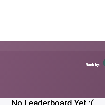
Susitikimas
Parduotuvė
Naujienos
Apie mus
Pagalbos 
Rank by:
No Leaderboard Yet :(