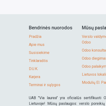
Bendrinės nuorodos
Mūsų pasl
Pradžia
Verslo valdym
Odoo
Apie mus
Odoo konsulta
Susisiekime
Odoo diegimas
Tinklaraštis
Odoo palaikyma
D.U.K.
Lietuvos lokali
Karjera
Modulių El. Pa
Terminai ir sąlygos
UAB "Via laurea" yra oficialūs sertifikuoti 
Lietuvoje! Mūsų paslaugos: verslo poreikių