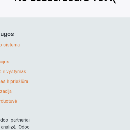
augos
o sistema
cijos
 ir vystymas
s ir priežiūra
zacija
rduotuvė
Odoo partneriai
 analizė, Odoo