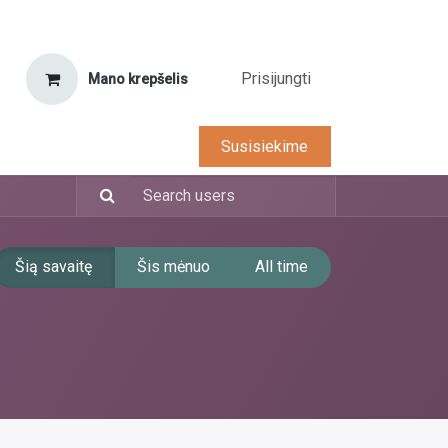
Prisijungti
Mano krepšelis
tarnyba
D.U.K.
Karjera
Susisiekime
Šią savaitę
Šis mėnuo
All time