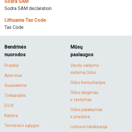
Sodra SAM
Sodra SAM declaration
Lithuania Tax Code
Tax Code
Bendrinės
Mūsų
nuorodos
paslaugos
Pradžia
Verslo valdymo
sistema Odoo
Apie mus
Odoo konsultacijos
Susisiekime
Odoo diegimas
Tinklaraštis
ir vystymas
D.U.K.
Odoo palaikymas
Karjera
ir priežiūra
Terminai ir sąlygos
Lietuvos lokalizacija