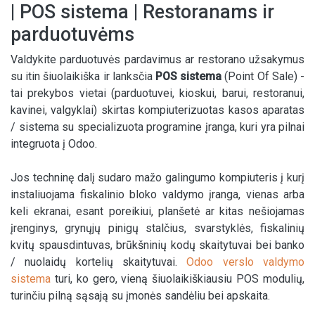
| POS sistema | Restoranams ir
parduotuvėms
Valdykite parduotuvės pardavimus ar restorano užsakymus
su itin šiuolaikiška ir lanksčia
POS sistema
(Point Of Sale) -
tai prekybos vietai (parduotuvei, kioskui, barui, restoranui,
kavinei, valgyklai) skirtas kompiuterizuotas kasos aparatas
/ sistema su specializuota programine įranga, kuri yra pilnai
integruota į Odoo.
Jos techninę dalį sudaro mažo galingumo kompiuteris į kurį
instaliuojama fiskalinio bloko valdymo įranga, vienas arba
keli ekranai, esant poreikiui, planšetė ar kitas nešiojamas
įrenginys, grynųjų pinigų stalčius, svarstyklės, fiskalinių
kvitų spausdintuvas, brūkšninių kodų skaitytuvai bei banko
/ nuolaidų kortelių skaitytuvai.
Odoo verslo valdymo
sistema
turi, ko gero, vieną šiuolaikiškiausiu POS modulių,
turinčiu pilną sąsają su įmonės sandėliu bei apskaita.