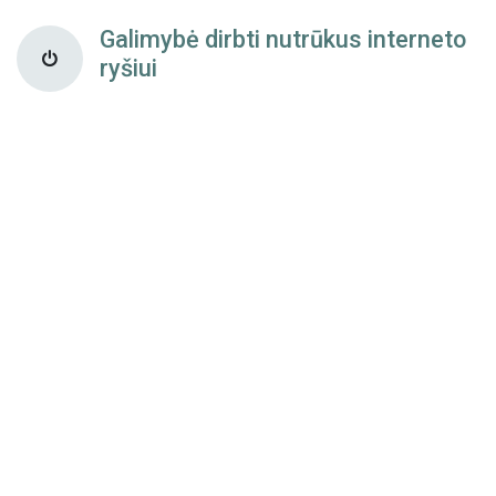
Galimybė dirbti nutrūkus interneto
ryšiui
Naudokite kasos terminalą lokaliai net praradę
interneto ryšį. Duomenys sinchronizuojami
automatiškai atstačius interneto veikimą;
Galimybė pridėti reikiamų funkcijų
Turime kelias dešimtis naudingų papildomų modulių, skirtų
praplėsti POS sistemos funkcionalumą. Tačiau, jei prireiks,
mūsų patyrusi programuotojų komanda pritaikys šį modulį
Jūsų individualiems veiklos ypatumams.
Spauskite čia
ir skaitykite daugiau apie Odoo diegimą ir
pritaikyto funkcionalumo vystymą.