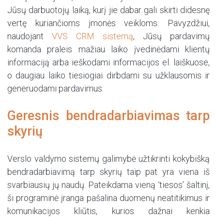
Jūsų darbuotojų laiką, kurį jie dabar gali skirti didesnę
vertę kuriančioms įmonės veikloms. Pavyzdžiui,
naudojant
VVS CRM sistemą
, Jūsų pardavimų
komanda praleis mažiau laiko įvedinėdami klientų
informaciją arba ieškodami informacijos el. laiškuose,
o daugiau laiko tiesiogiai dirbdami su užklausomis ir
generuodami pardavimus.
Geresnis bendradarbiavimas tarp
skyrių
Verslo valdymo sistemų galimybė užtikrinti kokybišką
bendradarbiavimą tarp skyrių taip pat yra viena iš
svarbiausių jų naudų. Pateikdama vieną ‘tiesos’ šaltinį,
ši programinė įranga pašalina duomenų neatitikimus ir
komunikacijos kliūtis, kurios dažnai kenkia