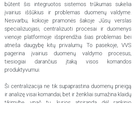
būtent šis integruotos sistemos trūkumas sukelia
įvairius iššūkius ir problemas duomenų valdyme.
Nesvarbu, kokioje pramonės šakoje Jūsų verslas
specializuojasi, centralizuoti procesai ir duomenys
vienoje platformoje išsprendžia šias problemas bei
atneša daugybę kitų privalumų. To pasekoje, VVS
pagerina įvairius duomenų valdymo procesus,
tiesiogiai darančius įtaką visos komandos
produktyvumui.
Ši centralizacija ne tik supaprastina duomenų prieigą
ir analizę visai komandai, bet ir ženkliai sumažina klaidų
tikimybę, ypač tų, kurios atsiranda dėl rankinio
duomenų tvarkymo arba duomenų nesuderinamumo
tarp skirtingų sistemų. Tokių klaidų rezultatas
dažniausiai būna valandos bereikalingai iššvaistyto
laiko, jų ieškant ir bandant jas išspręsti - jeigu savo