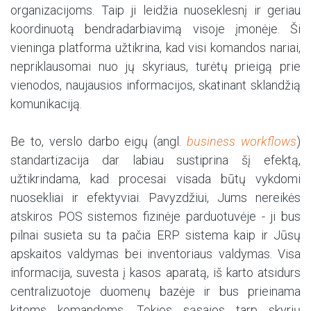
organizacijoms. Taip ji leidžia nuoseklesnį ir geriau
koordinuotą bendradarbiavimą visoje įmonėje. Ši
vieninga platforma užtikrina, kad visi komandos nariai,
nepriklausomai nuo jų skyriaus, turėtų prieigą prie
vienodos, naujausios informacijos, skatinant sklandžią
komunikaciją.
Be to, verslo darbo eigų (angl.
business workflows
)
standartizacija dar labiau sustiprina šį efektą,
užtikrindama, kad procesai visada būtų vykdomi
nuosekliai ir efektyviai. Pavyzdžiui, Jums nereikės
atskiros POS sistemos fizinėje parduotuvėje - ji bus
pilnai susieta su ta pačia ERP sistema kaip ir Jūsų
apskaitos valdymas bei inventoriaus valdymas. Visa
informacija, suvesta į kasos aparatą, iš karto atsidurs
centralizuotoje duomenų bazėje ir bus prieinama
kitoms komandoms. Tokios sąsajos tarp skyrių