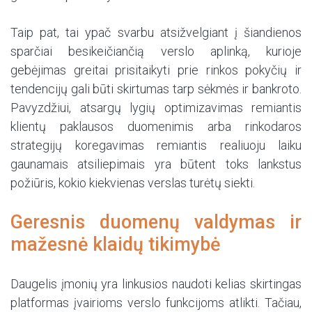
Taip pat, tai ypač svarbu atsižvelgiant į šiandienos
sparčiai besikeičiančią verslo aplinką, kurioje
gebėjimas greitai prisitaikyti prie rinkos pokyčių ir
tendencijų gali būti skirtumas tarp sėkmės ir bankroto.
Pavyzdžiui, atsargų lygių optimizavimas remiantis
klientų paklausos duomenimis arba rinkodaros
strategijų koregavimas remiantis realiuoju laiku
gaunamais atsiliepimais yra būtent toks lankstus
požiūris, kokio kiekvienas verslas turėtų siekti.
Geresnis duomenų valdymas ir
mažesnė klaidų tikimybė
Daugelis įmonių yra linkusios naudoti kelias skirtingas
platformas įvairioms verslo funkcijoms atlikti. Tačiau,