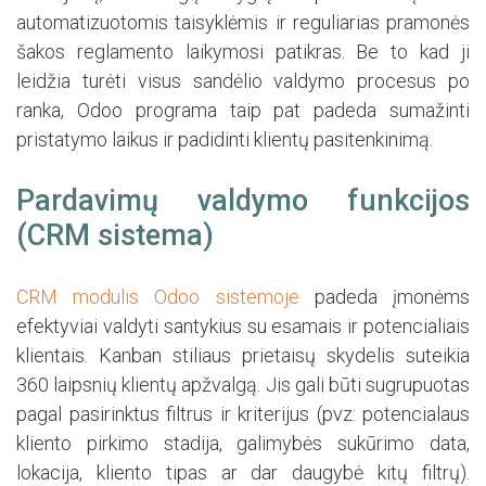
automatizuotomis taisyklėmis ir reguliarias pramonės
šakos reglamento laikymosi patikras. Be to kad ji
leidžia turėti visus sandėlio valdymo procesus po
ranka, Odoo programa taip pat padeda sumažinti
pristatymo laikus ir padidinti klientų pasitenkinimą.
Pardavimų valdymo funkcijos
(CRM sistema)
CRM modulis Odoo sistemoje
padeda įmonėms
efektyviai valdyti santykius su esamais ir potencialiais
klientais. Kanban stiliaus prietaisų skydelis suteikia
360 laipsnių klientų apžvalgą. Jis gali būti sugrupuotas
pagal pasirinktus filtrus ir kriterijus (pvz: potencialaus
kliento pirkimo stadija, galimybės sukūrimo data,
lokacija, kliento tipas ar dar daugybė kitų filtrų).