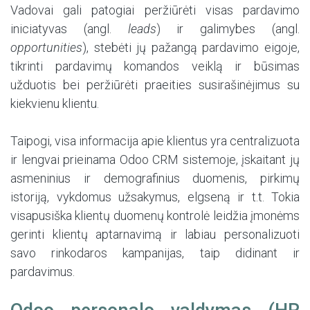
Vadovai gali patogiai peržiūrėti visas pardavimo
iniciatyvas (angl.
leads
) ir galimybes (angl.
opportunities
), stebėti jų pažangą pardavimo eigoje,
tikrinti pardavimų komandos veiklą ir būsimas
užduotis bei peržiūrėti praeities susirašinėjimus su
kiekvienu klientu.
Taipogi, visa informacija apie klientus yra centralizuota
ir lengvai prieinama Odoo CRM sistemoje, įskaitant jų
asmeninius ir demografinius duomenis, pirkimų
istoriją, vykdomus užsakymus, elgseną ir t.t. Tokia
visapusiška klientų duomenų kontrolė leidžia įmonėms
gerinti klientų aptarnavimą ir labiau personalizuoti
savo rinkodaros kampanijas, taip didinant ir
pardavimus.