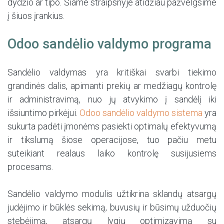
dydžio ar tipo. Šiame straipsnyje atidžiau pažvelgsime
į šiuos įrankius.
Odoo sandėlio valdymo programa
Sandėlio valdymas yra kritiškai svarbi tiekimo
grandinės dalis, apimanti prekių ar medžiagų kontrolę
ir administravimą, nuo jų atvykimo į sandėlį iki
išsiuntimo pirkėjui.
Odoo sandėlio valdymo sistema
yra
sukurta padėti įmonėms pasiekti optimalų efektyvumą
ir tikslumą šiose operacijose, tuo pačiu metu
suteikiant realaus laiko kontrolę susijusiems
procesams.
Sandėlio valdymo modulis užtikrina sklandų atsargų
judėjimo ir būklės sekimą, buvusių ir būsimų užduočių
stebėjimą, atsargų lygių optimizavimą su