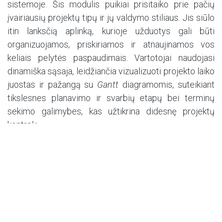
sistemoje. Šis modulis puikiai prisitaiko prie pačių
įvairiausių projektų tipų ir jų valdymo stiliaus. Jis siūlo
itin lanksčią aplinką, kurioje užduotys gali būti
organizuojamos, priskiriamos ir atnaujinamos vos
keliais pelytės paspaudimais. Vartotojai naudojasi
dinamiška sąsaja, leidžiančia vizualizuoti projekto laiko
juostas ir pažangą su
Gantt
diagramomis, suteikiant
tikslesnes planavimo ir svarbių etapų bei terminų
sekimo galimybes, kas užtikrina didesnę projektų
kontrolę.
Odoo projektų valdymo modulis taip pat skatina
nuoseklesnį bendradarbiavimą tarp komandos narių,
suteikdamas platformą sklandžiai komunikacijai,
dokumentų dalijimuisi ir realaus laiko atnaujinimams
apie projekto vystymąsi. Užduočių delegavimas
tampa supaprastintu procesu, su aiškiu matomumu į