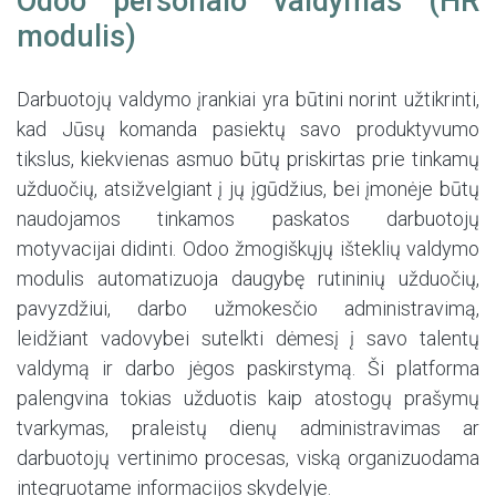
Odoo personalo valdymas (HR
modulis)
Darbuotojų valdymo įrankiai yra būtini norint užtikrinti,
kad Jūsų komanda pasiektų savo produktyvumo
tikslus, kiekvienas asmuo būtų priskirtas prie tinkamų
užduočių, atsižvelgiant į jų įgūdžius, bei įmonėje būtų
naudojamos tinkamos paskatos darbuotojų
motyvacijai didinti. Odoo žmogiškųjų išteklių valdymo
modulis automatizuoja daugybę rutininių užduočių,
pavyzdžiui, darbo užmokesčio administravimą,
leidžiant vadovybei sutelkti dėmesį į savo talentų
valdymą ir darbo jėgos paskirstymą. Ši platforma
palengvina tokias užduotis kaip atostogų prašymų
tvarkymas, praleistų dienų administravimas ar
darbuotojų vertinimo procesas, viską organizuodama
integruotame informacijos skydelyje.